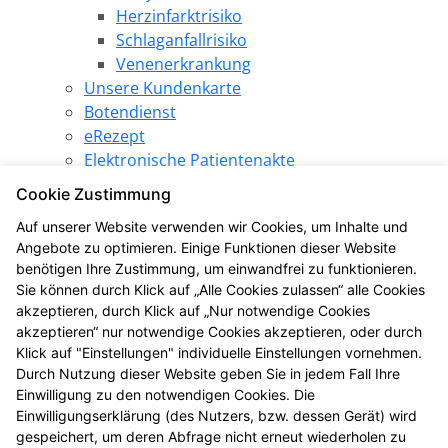
Herzinfarktrisiko
Schlaganfallrisiko
Venenerkrankung
Unsere Kundenkarte
Botendienst
eRezept
Elektronische Patientenakte
Pharmazeutische Dienstleistungen
Cookie Zustimmung
Angebote
Auf unserer Website verwenden wir Cookies, um Inhalte und
SPARezept
Angebote zu optimieren. Einige Funktionen dieser Website
Produkt des Monats
benötigen Ihre Zustimmung, um einwandfrei zu funktionieren.
LINDA Gewinnspiel
Sie können durch Klick auf „Alle Cookies zulassen“ alle Cookies
LINDA Aktion
akzeptieren, durch Klick auf „Nur notwendige Cookies
LINDA Eigenmarke
akzeptieren“ nur notwendige Cookies akzeptieren, oder durch
Gesundheitsthemen
Klick auf "Einstellungen" individuelle Einstellungen vornehmen.
Durch Nutzung dieser Website geben Sie in jedem Fall Ihre
LINDA Coupons
Einwilligung zu den notwendigen Cookies. Die
LINDANI Coupons
Einwilligungserklärung (des Nutzers, bzw. dessen Gerät) wird
LINDA Medien
gespeichert, um deren Abfrage nicht erneut wiederholen zu