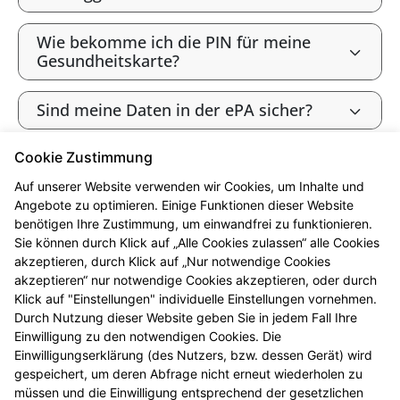
Wie bekomme ich die PIN für meine
Gesundheitskarte?
Sind meine Daten in der ePA sicher?
Cookie Zustimmung
Bin ich als gesetzlich Versicherte:r
verpflichtet, die ePA zu nutzen?
Auf unserer Website verwenden wir Cookies, um Inhalte und
Angebote zu optimieren. Einige Funktionen dieser Website
benötigen Ihre Zustimmung, um einwandfrei zu funktionieren.
Wie widerspreche ich der ePA („Opt-
Sie können durch Klick auf „Alle Cookies zulassen“ alle Cookies
out“)?
akzeptieren, durch Klick auf „Nur notwendige Cookies
akzeptieren“ nur notwendige Cookies akzeptieren, oder durch
Werden meine Gesundheitsdaten zu
Klick auf "Einstellungen" individuelle Einstellungen vornehmen.
Forschungszwecken genutzt?
Durch Nutzung dieser Website geben Sie in jedem Fall Ihre
Einwilligung zu den notwendigen Cookies. Die
Einwilligungserklärung (des Nutzers, bzw. dessen Gerät) wird
Kann ich die ePA nutzen, ohne meine
gespeichert, um deren Abfrage nicht erneut wiederholen zu
Daten zu Forschungszwecken
müssen und die Einwilligung entsprechend der gesetzlichen