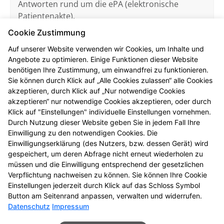
Antworten rund um die ePA (elektronische
Patientenakte).
Cookie Zustimmung
Mehr erfahren
Auf unserer Website verwenden wir Cookies, um Inhalte und
Angebote zu optimieren. Einige Funktionen dieser Website
benötigen Ihre Zustimmung, um einwandfrei zu funktionieren.
Sie können durch Klick auf „Alle Cookies zulassen“ alle Cookies
akzeptieren, durch Klick auf „Nur notwendige Cookies
akzeptieren“ nur notwendige Cookies akzeptieren, oder durch
Pharmazeutische Dienstleistungen
Klick auf "Einstellungen" individuelle Einstellungen vornehmen.
Durch Nutzung dieser Website geben Sie in jedem Fall Ihre
Seit Sommer 2022 haben Sie, egal ob gesetzlich
Einwilligung zu den notwendigen Cookies. Die
oder privat versichert, einen gesetzlichen
Einwilligungserklärung (des Nutzers, bzw. dessen Gerät) wird
Anspruch auf neue pharmazeutische
gespeichert, um deren Abfrage nicht erneut wiederholen zu
Dienstleistungen. Hier finden Sie unsere
müssen und die Einwilligung entsprechend der gesetzlichen
Mehr erfahren
Angebote zu diesem Bereich.
Verpflichtung nachweisen zu können. Sie können Ihre Cookie
Einstellungen jederzeit durch Klick auf das Schloss Symbol
Button am Seitenrand anpassen, verwalten und widerrufen.
Datenschutz
Impressum
Seitenübersicht
Kontakt
Impressum