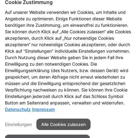
Cookie Zustimmung
PLZ/Ort:
Auf unserer Website verwenden wir Cookies, um Inhalte und
38440 Wolfsburg
Angebote zu optimieren. Einige Funktionen dieser Website
Telefon:
benötigen Ihre Zustimmung, um einwandfrei zu funktionieren.
Sie können durch Klick auf „Alle Cookies zulassen“ alle Cookies
+49 (5361) 8906840
akzeptieren, durch Klick auf „Nur notwendige Cookies
Fax:
akzeptieren“ nur notwendige Cookies akzeptieren, oder durch
+49 (5361) 8906845
Klick auf "Einstellungen" individuelle Einstellungen vornehmen.
Durch Nutzung dieser Website geben Sie in jedem Fall Ihre
E-Mail:
Einwilligung zu den notwendigen Cookies. Die
info@apothekeamklinikum-klieversberg.de
Einwilligungserklärung (des Nutzers, bzw. dessen Gerät) wird
gespeichert, um deren Abfrage nicht erneut wiederholen zu
Öffnungszeiten
müssen und die Einwilligung entsprechend der gesetzlichen
Verpflichtung nachweisen zu können. Sie können Ihre Cookie
Mo - Fr
: 08:00-18:30
Einstellungen jederzeit durch Klick auf das Schloss Symbol
Button am Seitenrand anpassen, verwalten und widerrufen.
Datenschutz
Impressum
Seitenübersicht
Kontakt
Impressum
Einstellungen
Alle Cookies zulassen
Datenschutz
Barrierefreiheit