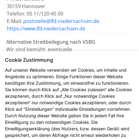
30159 Hannover
Telefon: 05 11/120-45 00
E-Mail:
poststelle@lfd.niedersachsen.de
https://www.lfd.niedersachsen.de
Alternative Streitbeilegung nach VSBG
Wir sind bemüht, eventuelle
Meinungsverschiedenheiten aus unserem Vertrag
Cookie Zustimmung
einvernehmlich beizulegen. Uns erreichen Sie dazu
Auf unserer Website verwenden wir Cookies, um Inhalte und
auch per E-Mail unter
info@apothekeamklinikum-
Angebote zu optimieren. Einige Funktionen dieser Website
klieversberg.de
.
benötigen Ihre Zustimmung, um einwandfrei zu funktionieren.
Sie können durch Klick auf „Alle Cookies zulassen“ alle Cookies
Wir nehmen nicht an einem
akzeptieren, durch Klick auf „Nur notwendige Cookies
Streitbeilegungsverfahren vor einer
akzeptieren“ nur notwendige Cookies akzeptieren, oder durch
Verbraucherschlichtungsstelle teil.
Klick auf "Einstellungen" individuelle Einstellungen vornehmen.
Durch Nutzung dieser Website geben Sie in jedem Fall Ihre
Einwilligung zu den notwendigen Cookies. Die
Zuständig ist die Universalschlichtungsstelle des
Einwilligungserklärung (des Nutzers, bzw. dessen Gerät) wird
Zentrums für Schlichtung e.V., Straßburger Straße 8,
gespeichert, um deren Abfrage nicht erneut wiederholen zu
77694 Kehl am Rhein (
https://www.verbraucher-